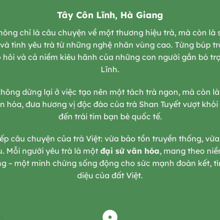
Tây Côn Lĩnh, Hà Giang
ông chỉ là câu chuyện về một thương hiệu trà, mà còn là 
 và tình yêu trà từ những nghệ nhân vùng cao. Từng búp t
 hôi và cả niềm kiêu hãnh của những con người gắn bó trọn
Lĩnh.
 không dừng lại ở việc tạo nên một tách trà ngon, mà còn l
văn hóa, đưa hương vị độc đáo của trà Shan Tuyết vượt khỏi
đến trái tim bạn bè quốc tế.
ếp câu chuyện của trà Việt: vừa bảo tồn truyền thống, vừa
. Mỗi người yêu trà là một
đại sứ văn hóa
, mang theo niề
ợng – một minh chứng sống động cho sức mạnh đoàn kết, tì
diệu của đất Việt.